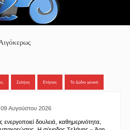
Αιγόκερως
ες
Σελήνη
Ετήσιες
Το ζώδιο γενικά
 09 Αυγούστου 2026
 ενεργοποιεί δουλειά, καθημερινότητα,
 υποχρεώσεις. Η σύνοδος Σελήνης – Άρη