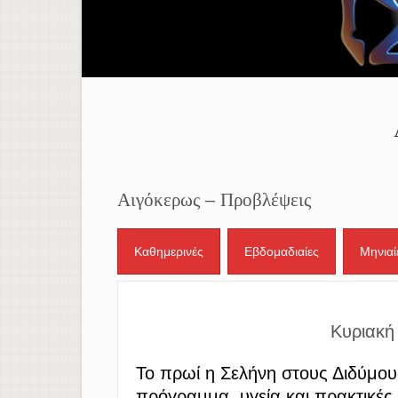
Αιγόκερως – Προβλέψεις
Καθημερινές
Εβδομαδιαίες
Μηνιαί
Κυριακή
Το πρωί η Σελήνη στους Διδύμους
πρόγραμμα, υγεία και πρακτικές