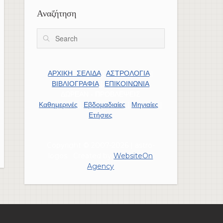
Αναζήτηση
Search
ΑΡΧΙΚΗ ΣΕΛΙΔΑ
|
ΑΣΤΡΟΛΟΓΙΑ
|
ΒΙΒΛΙΟΓΡΑΦΙΑ
|
ΕΠΙΚΟΙΝΩΝΙΑ
ΔΩΡΕΑΝ - ΠΡΟΒΛΕΨΕΙΣ
Καθημερινές
|
Εβδομαδιαίες
|
Μηνιαίες
|
Ετήσιες
Copyright © 2007-2026 | astro-
logos Created by
WebsiteOn
Agency